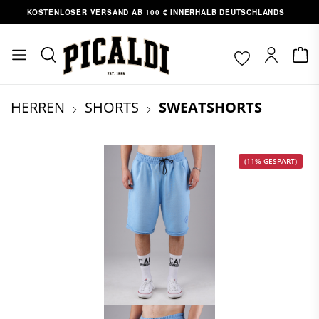
OSTENLOSER VERSAND AB 100 € INNERHALB DEUTSCHLANDS
ABH
nhalt springen
HERREN
SHORTS
SWEATSHORTS
(11% GESPART)