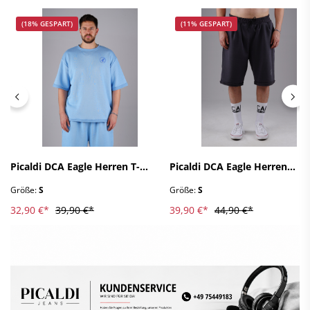
(18% GESPART)
(11% GESPART)
Picaldi DCA Eagle Herren T-
Picaldi DCA Eagle Herren
Shirt - Oversized in Sky Blue S
Sweatshorts - Relaxed Fit in
Größe:
S
Größe:
S
Charchoal S
32,90 €*
39,90 €*
39,90 €*
44,90 €*