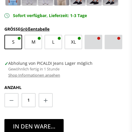
Sofort verfügbar, Lieferzeit: 1-3 Tage
GRÖSSE
Größentabelle
S
M
L
XL
XXL
3XL
(Diese Option ist zurze
(Diese Opti
✓
Abholung von PICALDI Jeans Lager möglich
Gewöhnlich fertig in 1 Stunde
Shop Informationen ansehen
ANZAHL
Anzahl
IN DEN WARENKORB