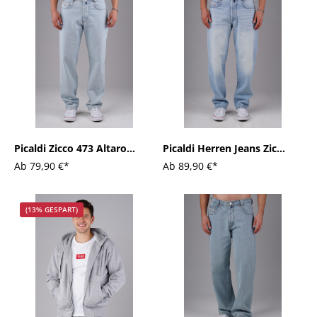
Picaldi Zicco 473 Altaro
Picaldi Herren Jeans Zicco
Herrenjeans - Relaxed Fit
472 Diamond washed
Ab
79,90 €*
Ab
89,90 €*
mit Tapered Leg in Azure
light blue
Drift
(13% GESPART)