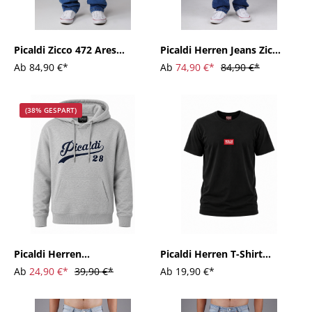
Picaldi Zicco 472 Ares
Picaldi Herren Jeans Zicco
Herrenjeans – Relaxed-
473 Dakota midnight
Ab
84,90 €*
Ab
74,90 €*
84,90 €*
Karottenschnitt in
indigo blue
Echtblau
(38% GESPART)
Picaldi Herren
Picaldi Herren T-Shirt
Kapuzenpullover Classical
Originals black
Ab
24,90 €*
39,90 €*
Ab
19,90 €*
grey