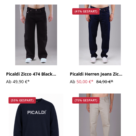
Blue
(41% GESPART)
Picaldi Zicco 474 Black
Picaldi Herren Jeans Zicco
Herrenjeans - Baggy Fit
473 Dark Blue deep dark
Ab
49,90 €*
Ab
50,00 €*
84,90 €*
mit Straight Leg in Clean
blue
Black
(55% GESPART)
(75% GESPART)