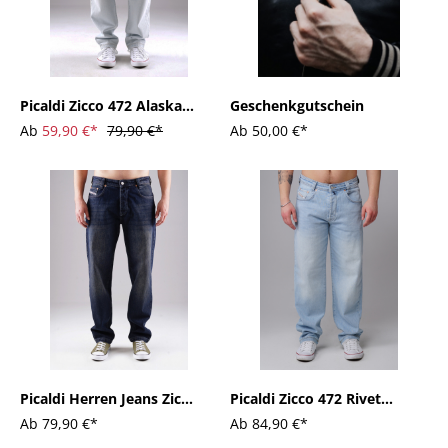
Picaldi Zicco 472 Alaska
Geschenkgutschein
Herrenjeans - Relaxed-
Ab
59,90 €*
79,90 €*
Ab
50,00 €*
Karottenschnitt in Livid
Blue
Picaldi Herren Jeans Zicco
Picaldi Zicco 472 Rivet
472 Indiana washed dark
Herrenjeans – Relaxed-
Ab
79,90 €*
Ab
84,90 €*
blue
Karottenschnitt in Pale