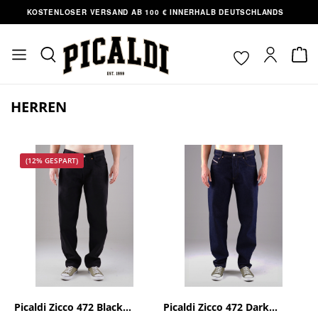
TENLOSER VERSAND AB 100 € INNERHALB DEUTSCHLANDS
ABHOL
nhalt springen
HERREN
(12% GESPART)
Picaldi Zicco 472 Black
Picaldi Zicco 472 Dark