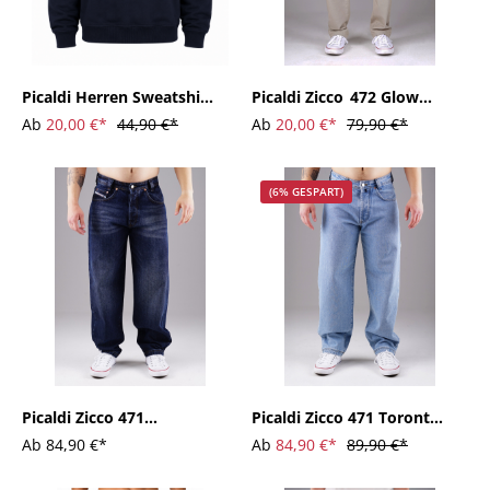
Picaldi Herren Sweatshirt
Picaldi Zicco 472 Glow
Charlie Marine Blue
Ecru Herren Hose –
Ab
20,00 €*
44,90 €*
Ab
20,00 €*
79,90 €*
Relaxed Carrot Fit in
Beige
(6% GESPART)
Picaldi Zicco 471
Picaldi Zicco 471 Toronto
Hurricane Herren Jeans –
Herren Jeans – Loose
Ab
84,90 €*
Ab
84,90 €*
89,90 €*
Loose Tapered Fit
Tapered Fit Light Blue
Washed Dark Blue