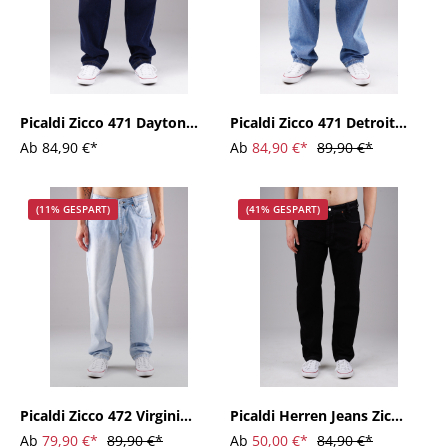
Picaldi Zicco 471 Daytona
Picaldi Zicco 471 Detroit
Herren Jeans – Loose
Herren Jeans – Loose
Ab
84,90 €*
Ab
84,90 €*
89,90 €*
Tapered Fit Dark Navy
Tapered Fit Dark Blue
(11% GESPART)
(41% GESPART)
Picaldi Zicco 472 Virginia
Picaldi Herren Jeans Zicco
Herrenjeans - Relaxed-
473 Platin Black Regular
Ab
79,90 €*
89,90 €*
Ab
50,00 €*
84,90 €*