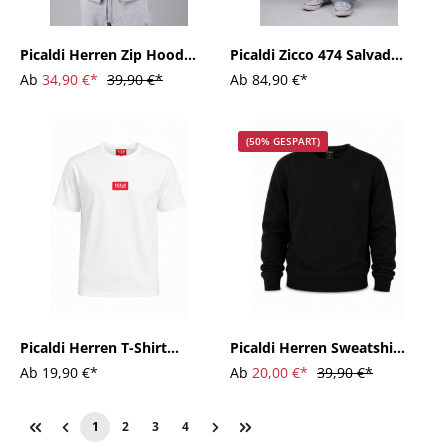
Picaldi Herren Zip Hoodie
Picaldi Zicco 474 Salvador
Hustle Grey
Herrenjeans - Baggy Fit
Ab
34,90 €*
39,90 €*
Ab
84,90 €*
mit Straight Leg in Light
Blue
(50% GESPART)
Picaldi Herren T-Shirt
Picaldi Herren Sweatshirt
Originals white
Hustle Black
Ab
19,90 €*
Ab
20,00 €*
39,90 €*
1
2
3
4