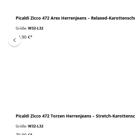
Picaldi Zicco 472 Ares Herrenjeans – Relaxed-Karottensch
Größe:
W32-L32
84,90 €*
STRETCH
Picaldi Zicco 472 Torzen Herrenjeans – Stretch-Karottens
Größe:
W32-L32
79,90 €*