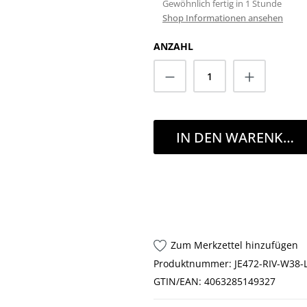
Gewöhnlich fertig in 1 Stunde
Shop Informationen ansehen
ANZAHL
Anzahl
IN DEN WARENKOR
Zum Merkzettel hinzufügen
Produktnummer:
JE472-RIV-W38-
GTIN/EAN:
4063285149327