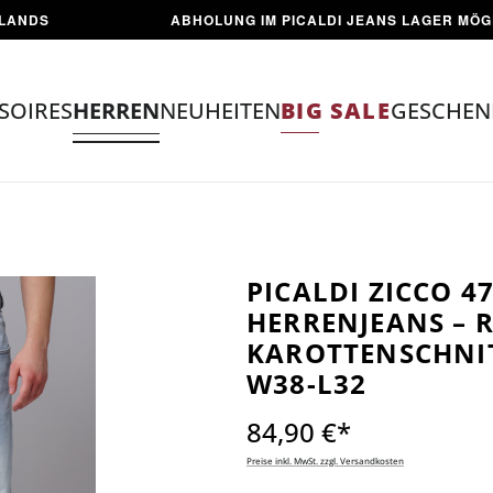
ABHOLUNG IM PICALDI JEANS LAGER MÖGLICH
SOIRES
HERREN
NEUHEITEN
BIG SALE
GESCHEN
PICALDI ZICCO 47
HERRENJEANS – 
KAROTTENSCHNIT
W38-L32
84,90 €*
Preise inkl. MwSt. zzgl. Versandkosten