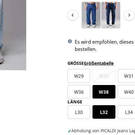
Es wird empfohlen, dieses
bestellen.
GRÖSSE
Größentabelle
W29
W30
W31
W36
W38
W40
LÄNGE
L30
L32
L34
✓
Abholung von PICALDI Jeans La