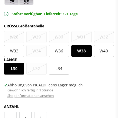
Sofort verfügbar, Lieferzeit: 1-3 Tage
GRÖSSE
Größentabelle
W28
W29
W30
W31
W32
W33
W34
W36
W38
W40
LÄNGE
L30
L32
L34
✓
Abholung von PICALDI Jeans Lager möglich
Gewöhnlich fertig in 1 Stunde
Shop Informationen ansehen
ANZAHL
Anzahl