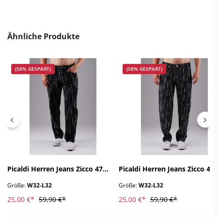
Ähnliche Produkte
(58% GESPART)
(58% GESPART)
Picaldi Herren Jeans Zicco 472
Picaldi Herren Jeans Zicco 47
Rainly midnight rainfall W32-
Rainly dark grey rainfall W32-
Größe:
W32-L32
Größe:
W32-L32
L32
L32
25,00 €*
59,90 €*
25,00 €*
59,90 €*