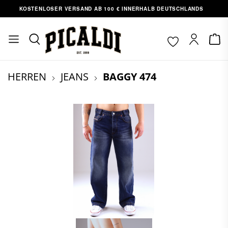
OSTENLOSER VERSAND AB 100 € INNERHALB DEUTSCHLANDS
ABH
nhalt springen
HERREN
JEANS
BAGGY 474