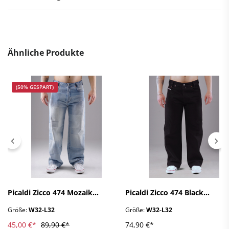
Ähnliche Produkte
(50% GESPART)
Picaldi Zicco 474 Mozaik
Picaldi Zicco 474 Black
Herrenjeans - Baggy Fit mit
Herrenjeans - Baggy Fit mit
Größe:
W32-L32
Größe:
W32-L32
Straight Leg in Ash Indigo
Straight Leg in Clean Black
W32-L32
W32-L32
45,00 €*
89,90 €*
74,90 €*