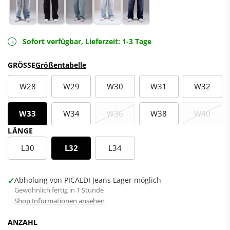
Sofort verfügbar, Lieferzeit: 1-3 Tage
GRÖSSE
Größentabelle
W28
W29
W30
W31
W32
W33
W34
W36
W38
W40
LÄNGE
L30
L32
L34
✓
Abholung von PICALDI Jeans Lager möglich
Gewöhnlich fertig in 1 Stunde
Shop Informationen ansehen
ANZAHL