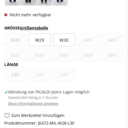
Nicht mehr verfügbar
GRÖSSE
Größentabelle
W28
W29
W30
W31
W32
W33
W34
W36
W38
W40
LÄNGE
L30
L32
L34
✓
Abholung von PICALDI Jeans Lager möglich
Gewöhnlich fertig in 1 Stunde
Shop Informationen ansehen
Zum Merkzettel hinzufügen
Produktnummer:
JE472-MIL-W28-L30