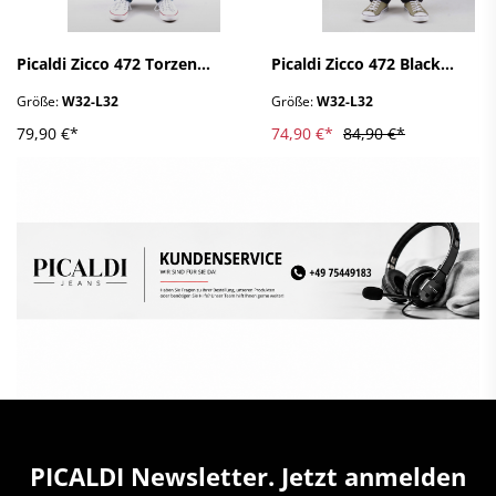
Picaldi Zicco 472 Torzen
Picaldi Zicco 472 Black
Herrenjeans – Stretch-
Herrenjeans – Relaxed-
Größe:
W32-L32
Größe:
W32-L32
Karottenschnitt in Urban
Karottenschnitt in Raw Black
Indigo Stone W32-L32
W32-L32
79,90 €*
74,90 €*
84,90 €*
PICALDI Newsletter. Jetzt anmelden