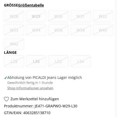
GRÖSSE
Größentabelle
W28
W29
W30
W31
W32
W33
W34
W36
W38
W40
W42
LÄNGE
L28
L30
L32
L34
✓
Abholung von PICALDI Jeans Lager möglich
Gewöhnlich fertig in 1 Stunde
Shop Informationen ansehen
Zum Merkzettel hinzufügen
Produktnummer:
JE471-GRAPWO-W29-L30
GTIN/EAN:
4063285138710