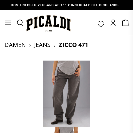
OSTENLOSER VERSAND AB 100 € INNERHALB DEUTSCHLANDS
ABH
nhalt springen
DAMEN
JEANS
ZICCO 471