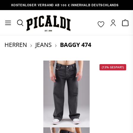
OSTENLOSER VERSAND AB 100 € INNERHALB DEUTSCHLANDS
ABH
nhalt springen
HERREN
JEANS
BAGGY 474
(13% GESPART)