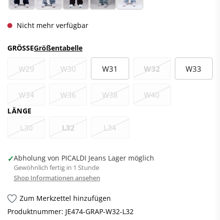
Nicht mehr verfügbar
GRÖSSE
Größentabelle
W29
W30
W31
W32
W33
W34
W36
W38
W40
LÄNGE
L30
L32
L34
✓
Abholung von PICALDI Jeans Lager möglich
Gewöhnlich fertig in 1 Stunde
Shop Informationen ansehen
Zum Merkzettel hinzufügen
Produktnummer:
JE474-GRAP-W32-L32