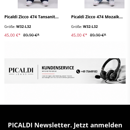
Picaldi Zicco 474 Tansanit
Picaldi Zicco 474 Mozaik
Herrenjeans - Baggy Fit mit
Herrenjeans - Baggy Fit mit
Größe:
W32-L32
Größe:
W32-L32
Straight Leg in Washed Dark
Straight Leg in Ash Indigo
Navy W32-L32
W32-L32
45,00 €*
89,90 €*
45,00 €*
89,90 €*
PICALDI Newsletter. Jetzt anmelden